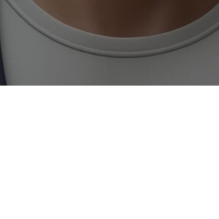
Wie können wir helfen?
Kontaktiere uns jetzt
Rufen Sie uns an
+499931-40538-00