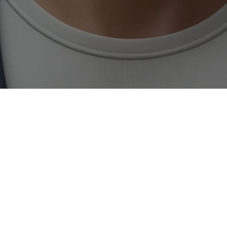
Wie können wir helfen?
Kontaktiere uns jetzt
Rufen Sie uns an
+499931-40538-00